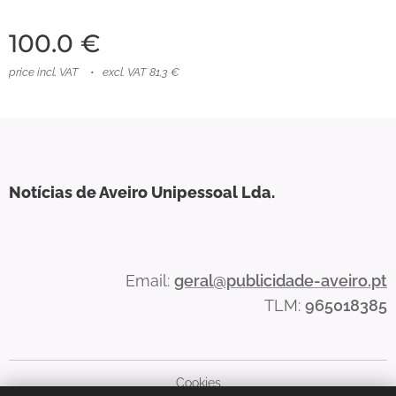
100.0
€
price incl. VAT
excl. VAT 81.3 €
Notícias de Aveiro Unipessoal Lda.
Email:
ger
al@publicidade-aveiro.pt
TLM:
965018385
Cookies