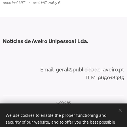
price incl. VAT
excl. VAT 406.5 €
Notícias de Aveiro Unipessoal Lda.
Email:
ger
al@publicidade-aveiro.pt
TLM:
965018385
Cookies
We use cookies to enable the proper functioning and
Languages
security of our website, and to offer you the best possible
English
Português