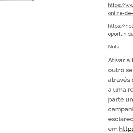
https://w
online-de
https://no
oportunid
Nota:
Ativar a
outro se
através
a uma re
parte um
campanh
esclare
em
http