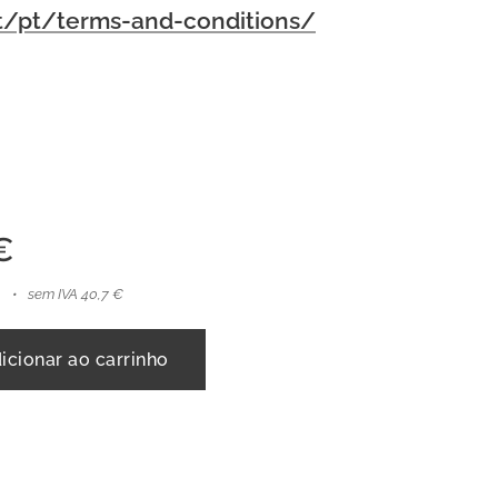
pt/pt/terms-and-conditions/
€
sem IVA 40,7 €
icionar ao carrinho