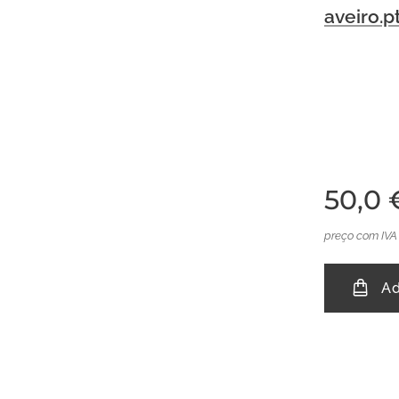
aveiro.
50,0
preço com IVA
Ad