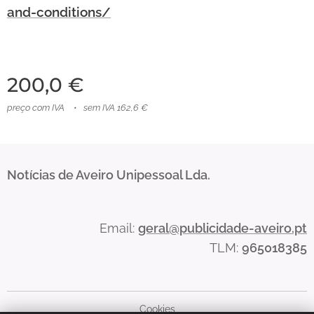
and-conditions/
200,0
€
preço com IVA
sem IVA 162,6 €
Notícias de Aveiro Unipessoal Lda.
Email:
geral@publicidade-aveiro.pt
TLM:
965018385
Cookies